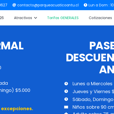
8627
contacto@parqueacuaticoantu.cl
Lun a Dom : 10
026
Atractivos
Tarifas GENERALES
Cotizaciones
RMAL
PAS
DESCUEN
AN
0
rada
Lunes a Miercoles 
mingo) $5.000
Jueves y Viernes $
Sábado, Domingo y
Niños sobre 90 c
in excepciones.