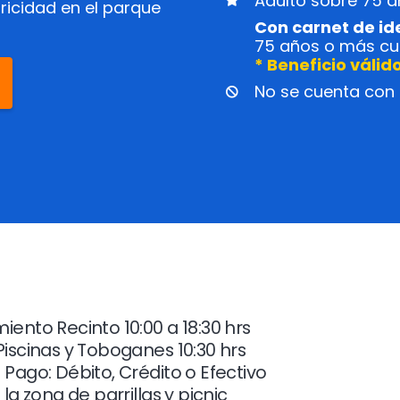
Adulto sobre 75 
ricidad en el parque
Con carnet de id
75 años o más cu
* Beneficio válid
No se cuenta con 
ento Recinto 10:00 a 18:30 hrs
Piscinas y Toboganes 10:30 hrs
Pago: Débito, Crédito o Efectivo
 la zona de parrillas y picnic