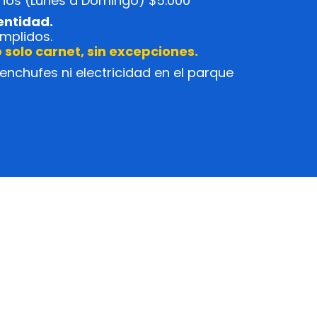
años (Lunes a Domingo) $5.000
entidad.
mplidos.
o solo carnet, sin excepciones.
enchufes ni electricidad en el parque