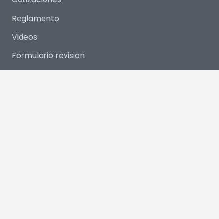
Reglamento
Videos
Formulario revision
Horario
Apertura de Piscinas: 10:00 hrs
Cierre de Piscinas: 18:30 hrs
Cierre Total de Recinto: 19:00 hrs
Ubicación
Camino a Cerro Negro KM 6,5