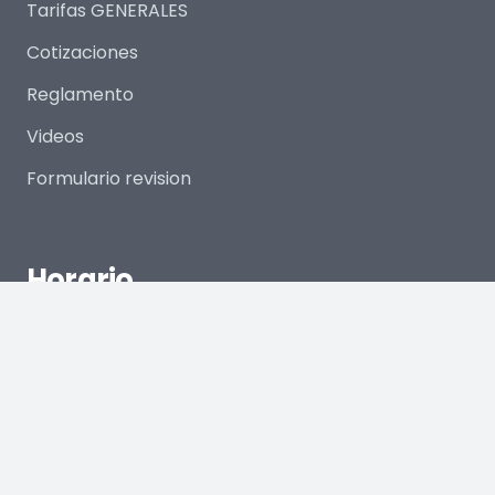
Tarifas GENERALES
Cotizaciones
Reglamento
Videos
Formulario revision
Horario
Apertura de Piscinas: 10:00 hrs
Cierre de Piscinas: 18:30 hrs
Cierre Total de Recinto: 19:00 hrs
Ubicación